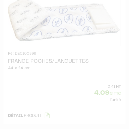
Réf. DEC100999
FRANGE POCHES/LANGUETTES
44 x 14 cm
3.41 HT
4.09
€ TTC
l'unité
DÉTAIL
PRODUIT