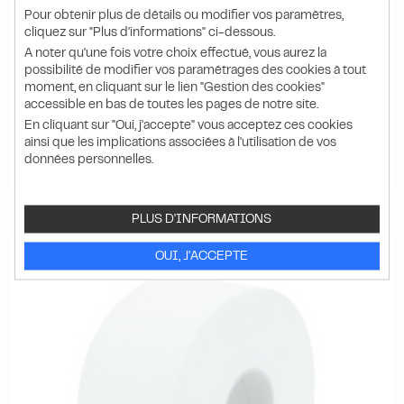
FORMATS
Pour obtenir plus de détails ou modifier vos paramètres,
cliquez sur "Plus d'informations" ci-dessous.
Blanc
A noter qu'une fois votre choix effectué, vous aurez la
possibilité de modifier vos paramétrages des cookies à tout
11.96 HT
moment, en cliquant sur le lien "Gestion des cookies"
14.35
€ TTC
accessible en bas de toutes les pages de notre site.
l'unité
En cliquant sur "Oui, j'accepte" vous acceptez ces cookies
ainsi que les implications associées à l'utilisation de vos
données personnelles.
DÉTAIL
PRODUIT
PLUS D'INFORMATIONS
OUI, J'ACCEPTE