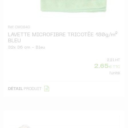
Réf. CM0840
LAVETTE MICROFIBRE TRICOTÉE 180g/m²
BLEU
32x 36 cm - Bleu
2.21 HT
2.65
€ TTC
l'unité
DÉTAIL
PRODUIT