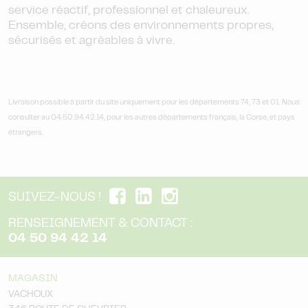
service réactif, professionnel et chaleureux.
Ensemble, créons des environnements propres,
sécurisés et agréables à vivre.
Livraison possible à partir du site uniquement pour les départements 74, 73 et 01. Nous
consulter au 04.50.94.42.14, pour les autres départements français, la Corse, et pays
étrangers.
SUIVEZ-NOUS !
RENSEIGNEMENT & CONTACT :
04 50 94 42 14
MAGASIN
VACHOUX