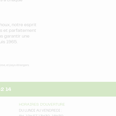
es à chaque
oux, notre esprit
es et parfaitement
us garantir une
uis 1965.
orse, et pays étrangers.
42 14
HORAIRES D'OUVERTURE
DU LUNDI AU VENDREDI :