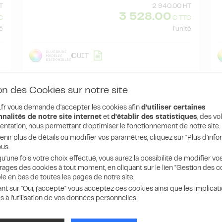
T
2 940.00 HT
3 528.00
C
€ TTC
té
l'unité
DÉTAIL
PRODUIT
on des Cookies sur notre site
fr vous demande d'accepter les cookies afin
d'utiliser certaines
nalités de notre site internet
et
d'établir des statistiques
, des v
entation, nous permettant d’optimiser le fonctionnement de notre site.
enir plus de détails ou modifier vos paramètres, cliquez sur "Plus d'info
us.
u'une fois votre choix effectué, vous aurez la possibilité de modifier vo
ages des cookies à tout moment, en cliquant sur le lien "Gestion des c
le en bas de toutes les pages de notre site.
ant sur "Oui, j'accepte" vous acceptez ces cookies ainsi que les implicat
s à l'utilisation de vos données personnelles.