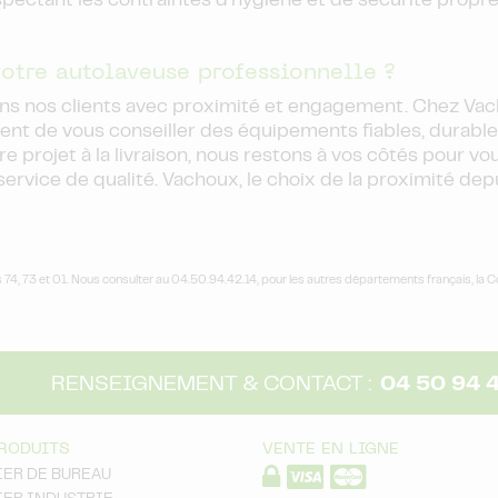
espectant les contraintes d’hygiène et de sécurité propr
otre autolaveuse professionnelle ?
s nos clients avec proximité et engagement. Chez Vach
ttent de vous conseiller des équipements fiables, durabl
re projet à la livraison, nous restons à vos côtés pour vo
ervice de qualité. Vachoux, le choix de la proximité dep
 74, 73 et 01. Nous consulter au 04.50.94.42.14, pour les autres départements français, la C
RENSEIGNEMENT & CONTACT :
04 50 94 
RODUITS
VENTE EN LIGNE
IER DE BUREAU