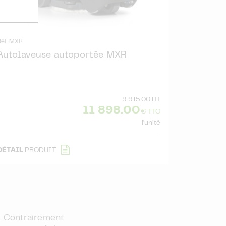
Réf. MXR
Autolaveuse autoportée MXR
9 915.00 HT
11 898.00
€ TTC
l'unité
DÉTAIL
PRODUIT
ps. Contrairement