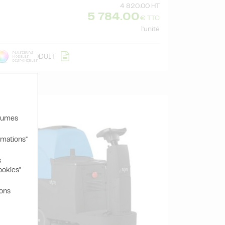
4 820.00 HT
5 784.00
€ TTC
l'unité
DÉTAIL
PRODUIT
olumes
rmations"
s
ookies"
ions