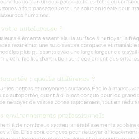
sèche les sols en un seul passage. Résultat : des surfac
zones à fort passage. C’est une solution idéale pour ma
ressources humaines.
 votre autolaveuse ?
ieurs éléments essentiels : la surface à nettoyer, la fr
 espaces restreints, une autolaveuse compacte et maniable
odèles plus puissants avec une large largeur de travail 
ie et la facilité d’entretien sont également des critère
oportée : quelle différence ?
r les petites et moyennes surfaces. Facile à manœuvrer,
use autoportée, quant à elle, est conçue pour les grande
t de nettoyer de vastes zones rapidement, tout en réduisa
es environnements professionnels
tent à de nombreux secteurs : établissements scolaires
ctivités. Elles sont conçues pour nettoyer efficacement