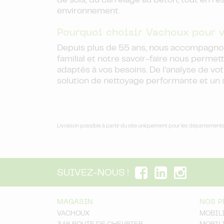
de sols, du carrelage au béton, tout en r
environnement.
Pourquoi choisir Vachoux pour v
Depuis plus de 55 ans, nous accompagnon
familial et notre savoir-faire nous perme
adaptés à vos besoins. De l’analyse de vot
solution de nettoyage performante et un s
Livraison possible à partir du site uniquement pour les départements
SUIVEZ-NOUS !
MAGASIN
NOS P
VACHOUX
MOBIL