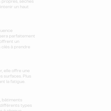
es propres, sèches
intenir un haut
équence
 sera parfaitement
offrent un
s clés à prendre
 elle offre une
s surfaces. Plus
nt la fatigue.
, bâtiments
 différents types