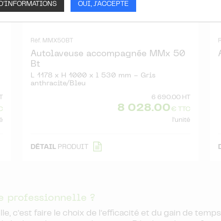
 D'INFORMATIONS
OUI, J'ACCEPTE
Réf. MMX50BT
Autolaveuse accompagnée MMx 50
Bt
L 1178 x H 1000 x l 530 mm - Gris
anthracite/Bleu
T
6 690.00 HT
8 028.00
C
€ TTC
té
l'unité
DÉTAIL
PRODUIT
e professionnelle ?
, c’est faire le choix de l’efficacité et du gain de tem