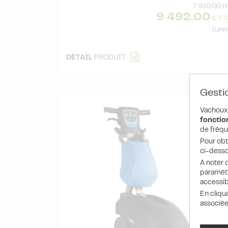
7 910.00 H
9 492.00
€ TT
l'uni
DÉTAIL
PRODUIT
Gesti
Vachoux.
fonction
de fréqu
Pour obt
ci-desso
A noter q
paramétr
accessib
En cliqu
associée