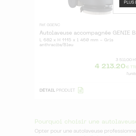
PLUS
Réf. GGENC
Autolaveuse accompagnée GENIE B
L 682 x H 1115 x l 460 mm - Gris
anthracite/Bleu
3 511.00 H
4 213.20
€ TT
l'uni
DÉTAIL
PRODUIT
Pourquoi choisir une autolaveus
Opter pour une autolaveuse professionnelle