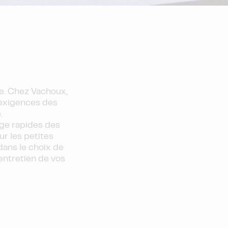
ce. Chez Vachoux,
 exigences des
.
age rapides des
r les petites
ans le choix de
’entretien de vos