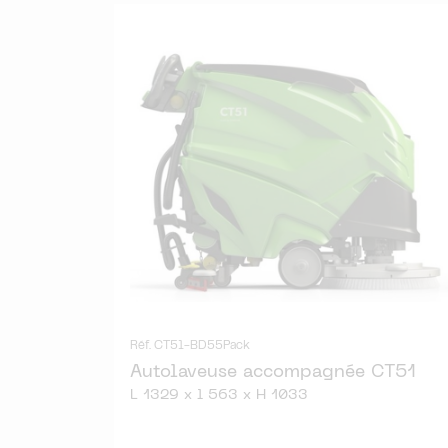
Réf. CT51-BD55Pack
Autolaveuse accompagnée CT51
L 1329 x l 563 x H 1033