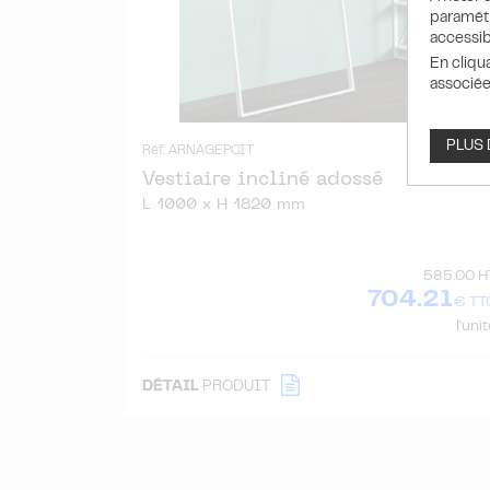
paramétr
accessib
En cliqu
associée
PLUS
Réf. ARNAGEPCIT
Vestiaire incliné adossé
L 1000 x H 1820 mm
585.00 H
704.21
€ TT
l'uni
DÉTAIL
PRODUIT