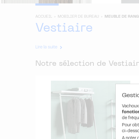
ACCUEIL >
MOBILIER DE BUREAU >
MEUBLE DE RAN
Vestiaire
Lire la suite
Notre sélection de Vestiai
Gesti
Vachoux.
fonction
de fréqu
Pour obt
ci-desso
A noter q