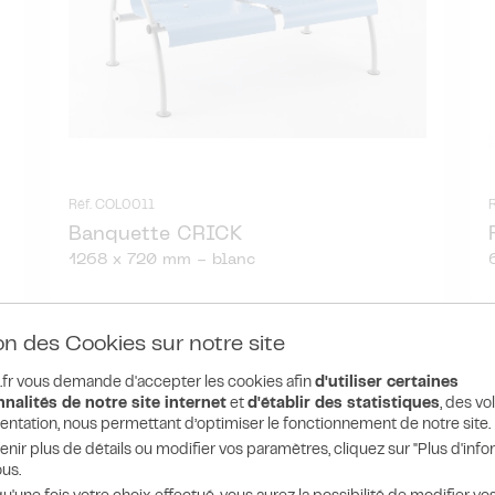
Réf. COL0011
Banquette CRICK
1268 x 720 mm - blanc
T
481.25 HT
on des Cookies sur notre site
581.38
C
€ TTC
té
l'unité
fr vous demande d'accepter les cookies afin
d'utiliser certaines
nalités de notre site internet
et
d'établir des statistiques
, des v
entation, nous permettant d’optimiser le fonctionnement de notre site.
DÉTAIL
PRODUIT
enir plus de détails ou modifier vos paramètres, cliquez sur "Plus d'info
us.