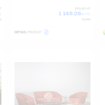
T
955.80 HT
1 149.26
C
€ TTC
té
l'unité
DÉTAIL
PRODUIT