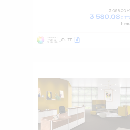
3 069.00 H
3 580.08
€ TT
l'uni
DÉTAIL
PRODUIT