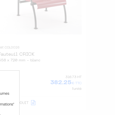
Réf. COL0026
Fauteuil CRICK
658 x 720 mm - blanc
316.73 HT
382.25
€ TTC
l'unité
olumes
DÉTAIL
PRODUIT
rmations"