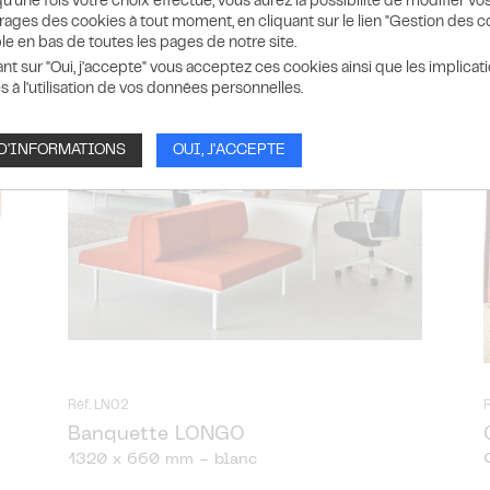
u'une fois votre choix effectué, vous aurez la possibilité de modifier vo
ages des cookies à tout moment, en cliquant sur le lien "Gestion des c
le en bas de toutes les pages de notre site.
ant sur "Oui, j'accepte" vous acceptez ces cookies ainsi que les implicat
s à l'utilisation de vos données personnelles.
 D'INFORMATIONS
OUI, J'ACCEPTE
Réf. LN02
Banquette LONGO
1320 x 660 mm - blanc