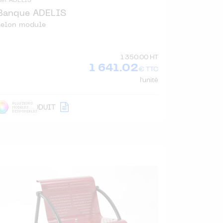
Réf. ADELIS
Banque ADELIS
selon module
1 350.00 HT
1 641.02
€ TTC
l'unité
DÉTAIL
PRODUIT