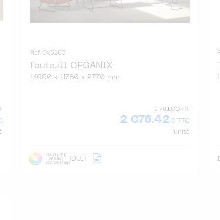
Réf. OX5263
Fauteuil ORGANIX
L1650 x H780 x P770 mm
T
1 781.00 HT
2 076.42
C
€ TTC
té
l'unité
DÉTAIL
PRODUIT