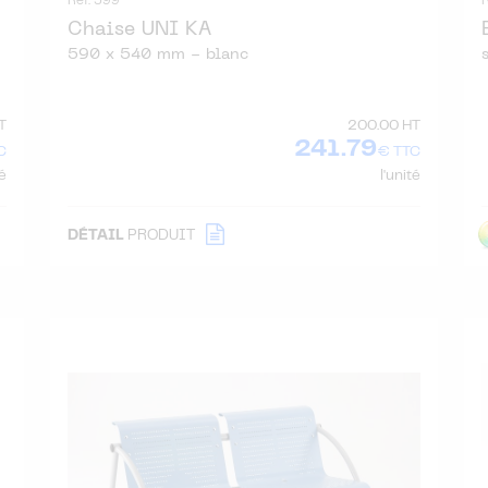
Réf. 599
Chaise UNI KA
590 x 540 mm - blanc
T
200.00 HT
241.79
C
€ TTC
té
l'unité
DÉTAIL
PRODUIT