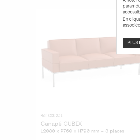
A noter q
paramétr
accessib
En cliqu
associée
PLUS
Réf. CX5231
Canapé CUBIX
L2080 x P760 x H790 mm - 3 places