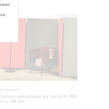
s
ookies"
ions
Réf. MA16080S
Cloison acoustique sur socle H 160
cm L 80 cm