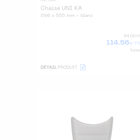
Réf. 594
Chaise UNI KA
590 x 555 mm - blanc
94.00 H
114.56
€ TT
l'uni
DÉTAIL
PRODUIT