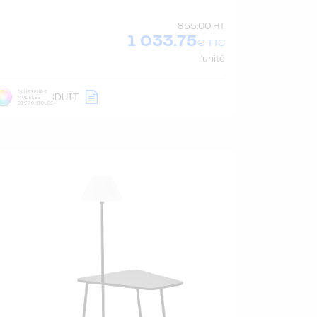
855.00 HT
1 033.75
€ TTC
l'unité
DÉTAIL
PRODUIT