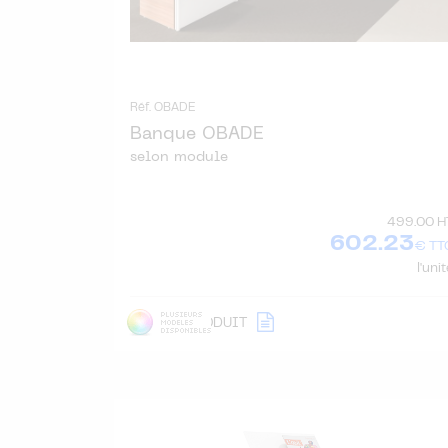
Réf. OBADE
Banque OBADE
selon module
499.00 H
602.23
€ TT
l'uni
DÉTAIL
PRODUIT