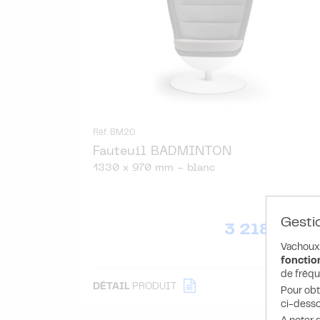
Réf. BM20
Fauteuil BADMINTON
1330 x 970 mm - blanc
2 678.20 H
Gesti
3 218.82
€ TT
l'uni
Vachoux.
fonction
de fréqu
DÉTAIL
PRODUIT
Pour obt
ci-desso