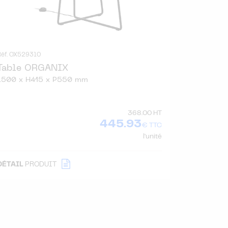
Réf. OX529310
Table ORGANIX
L500 x H415 x P550 mm
368.00 HT
445.93
€ TTC
l'unité
DÉTAIL
PRODUIT