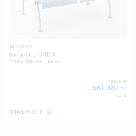
Réf. COL0011
Banquette CRICK
1268 x 720 mm - blanc
481.25 HT
581.38
€ TTC
l'unité
DÉTAIL
PRODUIT