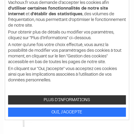
316.73 HT
Vachoux.fr vous demande d'accepter les cookies afin
382.25
d'utiliser certaines fonctionnalités de notre site
€ TTC
internet
et
d'établir des statistiques
, des volumes de
l'unité
fréquentation, nous permettant d’optimiser le fonctionnement
de notre site.
Pour obtenir plus de détails ou modifier vos paramètres,
DÉTAIL
PRODUIT
cliquez sur "Plus d'informations" ci-dessous.
A noter qu'une fois votre choix effectué, vous aurez la
possibilité de modifier vos paramétrages des cookies à tout
moment, en cliquant sur le lien "Gestion des cookies"
accessible en bas de toutes les pages de notre site.
En cliquant sur "Oui, j'accepte" vous acceptez ces cookies
ainsi que les implications associées à l'utilisation de vos
données personnelles.
PLUS D'INFORMATIONS
OUI, J'ACCEPTE