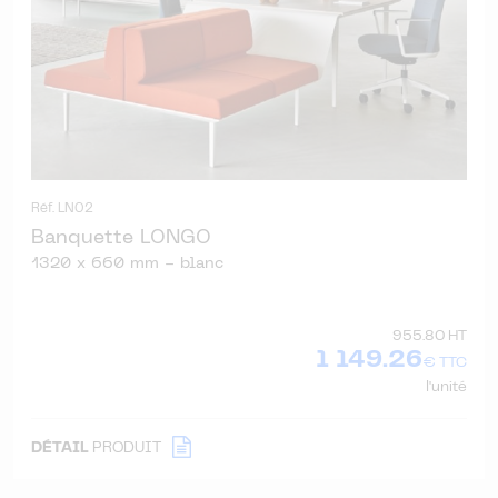
Réf. LN02
Banquette LONGO
1320 x 660 mm - blanc
955.80 HT
1 149.26
€ TTC
l'unité
DÉTAIL
PRODUIT