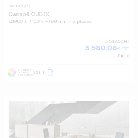
Réf. CX5231
Canapé CUBIX
L2080 x P760 x H790 mm - 3 places
3 069.00 HT
3 580.08
€ TTC
l'unité
DÉTAIL
PRODUIT