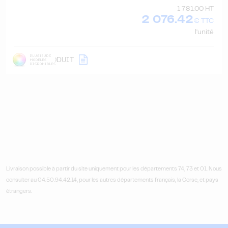
1 781.00 HT
2 076.42
€ TTC
l'unité
DÉTAIL
PRODUIT
Livraison possible à partir du site uniquement pour les départements 74, 73 et 01. Nous
consulter au 04.50.94.42.14, pour les autres départements français, la Corse, et pays
étrangers.