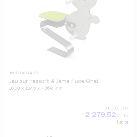
Réf. RLCXXXA-S1
Jeu sur ressort à lame Puce Chat
L830 x l240 x H860 mm
1 899.60 HT
2 279.52
€ TTC
l'unité