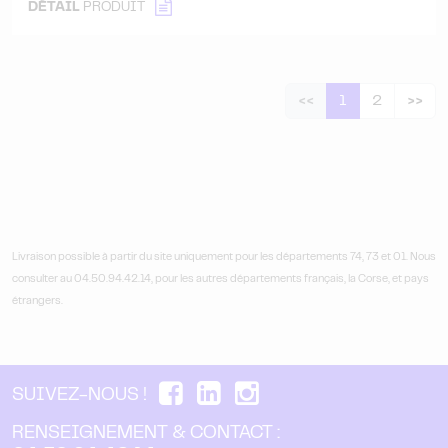
DÉTAIL
PRODUIT
<<
1
2
>>
Livraison possible à partir du site uniquement pour les départements 74, 73 et 01. Nous
consulter au 04.50.94.42.14, pour les autres départements français, la Corse, et pays
étrangers.
SUIVEZ-NOUS !
RENSEIGNEMENT & CONTACT :