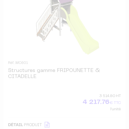
Réf. .MC601
Structures gamme FRIPOUNETTE &
CITADELLE
3 514.80 HT
4 217.76
€ TTC
l'unité
DÉTAIL
PRODUIT