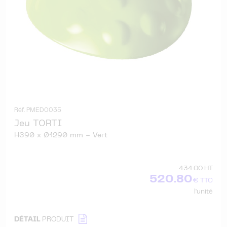
Réf. PMED0035
Jeu TORTI
H390 x Ø1290 mm - Vert
434.00 HT
520.80
€ TTC
l'unité
DÉTAIL
PRODUIT