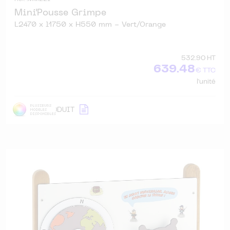
Mini'Pousse Grimpe
L2470 x l1750 x H550 mm - Vert/Orange
532.90 HT
639.48
€ TTC
l'unité
DÉTAIL
PRODUIT