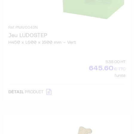
Réf. PNAV0043N
Jeu LUDOSTEP
H450 x L600 x l600 mm - Vert
538.00 HT
645.60
€ TTC
l'unité
DÉTAIL
PRODUIT