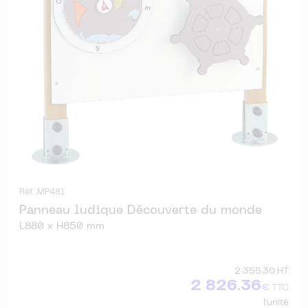
Réf. .MP481
Panneau ludique Découverte du monde
L880 x H850 mm
2 355.30 HT
2 826.36
€ TTC
l'unité