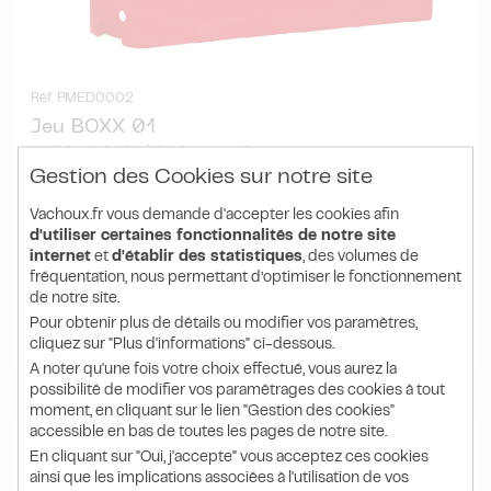
Réf. PMED0002
Jeu BOXX 01
H450 x L2280/1940 mm - Rouge
Gestion des Cookies sur notre site
Vachoux.fr vous demande d'accepter les cookies afin
1 025.00 HT
d'utiliser certaines fonctionnalités de notre site
1 230.00
€ TTC
internet
et
d'établir des statistiques
, des volumes de
l'unité
fréquentation, nous permettant d’optimiser le fonctionnement
de notre site.
Pour obtenir plus de détails ou modifier vos paramètres,
DÉTAIL
PRODUIT
cliquez sur "Plus d'informations" ci-dessous.
A noter qu'une fois votre choix effectué, vous aurez la
possibilité de modifier vos paramétrages des cookies à tout
moment, en cliquant sur le lien "Gestion des cookies"
accessible en bas de toutes les pages de notre site.
En cliquant sur "Oui, j'accepte" vous acceptez ces cookies
ainsi que les implications associées à l'utilisation de vos