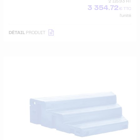
2 115.93 HT
3 354.72
€ TTC
l'unité
DÉTAIL
PRODUIT