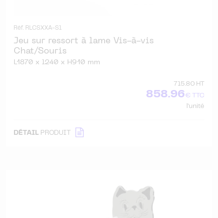
Réf. RLCSXXA-S1
Jeu sur ressort à lame Vis-à-vis
Chat/Souris
L1870 x l240 x H910 mm
715.80 HT
858.96
€ TTC
l'unité
DÉTAIL
PRODUIT