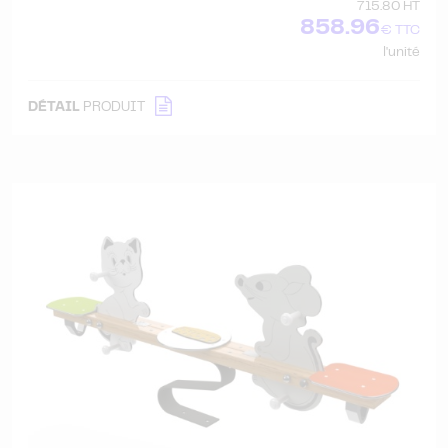
715.80 HT
858.96
€ TTC
l'unité
DÉTAIL
PRODUIT