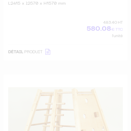
L2415 x l2570 x H1570 mm
483.40 HT
580.08
€ TTC
l'unité
DÉTAIL
PRODUIT