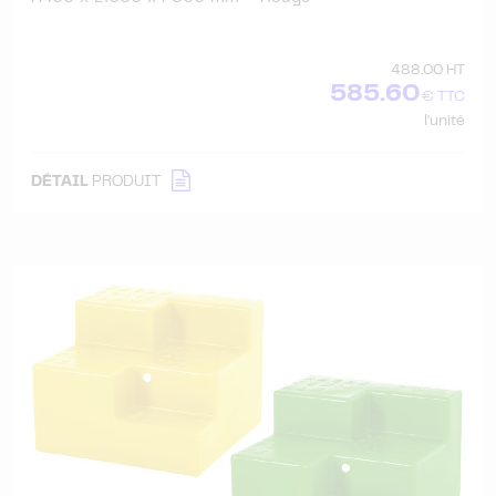
488.00 HT
585.60
€ TTC
l'unité
DÉTAIL
PRODUIT