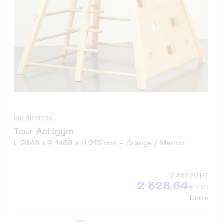
Réf. 3874238
Tour Actigym
L 2340 x P 1480 x H 215 mm - Orange / Marron
2 357.20 HT
2 828.64
€ TTC
l'unité