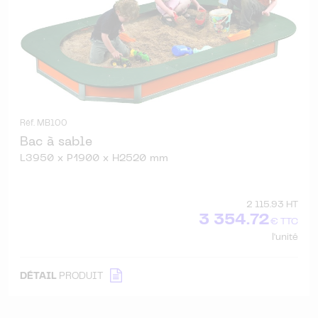
Réf. MB100
Bac à sable
L3950 x P1900 x H2520 mm
2 115.93 HT
3 354.72
€ TTC
l'unité
DÉTAIL
PRODUIT