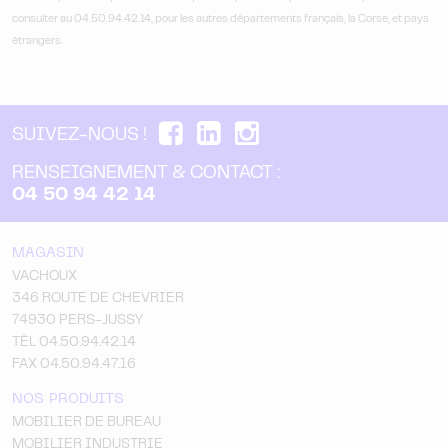
consulter au 04.50.94.42.14, pour les autres départements français, la Corse, et pays
étrangers.
SUIVEZ-NOUS !
RENSEIGNEMENT & CONTACT :
04 50 94 42 14
MAGASIN
VACHOUX
346 ROUTE DE CHEVRIER
74930 PERS-JUSSY
TÉL 04.50.94.42.14
FAX 04.50.94.47.16
NOS PRODUITS
MOBILIER DE BUREAU
MOBILIER INDUSTRIE