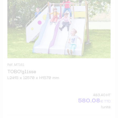
Réf. .MT161
TOBO'glisse
L2415 x l2570 x H1570 mm
483.40 HT
580.08
€ TTC
l'unité