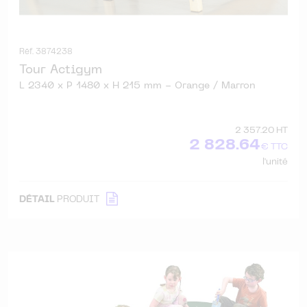
Réf. 3874238
Tour Actigym
L 2340 x P 1480 x H 215 mm - Orange / Marron
2 357.20 HT
2 828.64
€ TTC
l'unité
DÉTAIL
PRODUIT