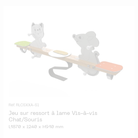
Réf. RLCSXXA-S1
Jeu sur ressort à lame Vis-à-vis
Chat/Souris
L1870 x l240 x H910 mm