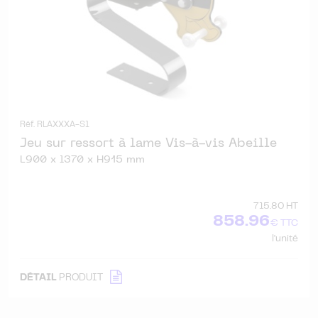
Réf. RLAXXXA-S1
Jeu sur ressort à lame Vis-à-vis Abeille
L900 x l370 x H915 mm
715.80 HT
858.96
€ TTC
l'unité
DÉTAIL
PRODUIT