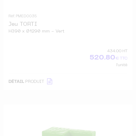
Réf. PMED0035
Jeu TORTI
H390 x Ø1290 mm - Vert
434.00 HT
520.80
€ TTC
l'unité
DÉTAIL
PRODUIT