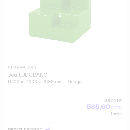
Réf. PNAV00092
Jeu LUDOBANC
H400 x L1000 x P500 mm - Rouge
488.00 HT
585.60
€ TTC
l'unité