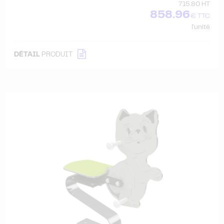
715.80 HT
858.96
€ TTC
l'unité
DÉTAIL
PRODUIT