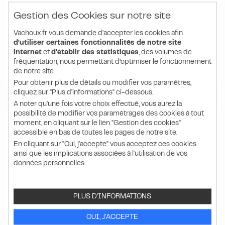
Gestion des Cookies sur notre site
1 025.00 HT
1 230.00
€ TTC
Vachoux.fr vous demande d'accepter les cookies afin
d'utiliser certaines fonctionnalités de notre site
l'unité
internet
et
d'établir des statistiques
, des volumes de
fréquentation, nous permettant d’optimiser le fonctionnement
DÉTAIL
PRODUIT
de notre site.
Pour obtenir plus de détails ou modifier vos paramètres,
cliquez sur "Plus d'informations" ci-dessous.
A noter qu'une fois votre choix effectué, vous aurez la
possibilité de modifier vos paramétrages des cookies à tout
moment, en cliquant sur le lien "Gestion des cookies"
accessible en bas de toutes les pages de notre site.
En cliquant sur "Oui, j'accepte" vous acceptez ces cookies
ainsi que les implications associées à l'utilisation de vos
données personnelles.
PLUS D'INFORMATIONS
OUI, J'ACCEPTE