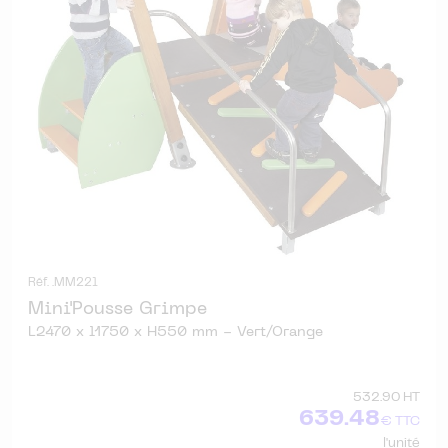
Réf. .MM221
Mini'Pousse Grimpe
L2470 x l1750 x H550 mm - Vert/Orange
532.90 HT
639.48
€ TTC
l'unité