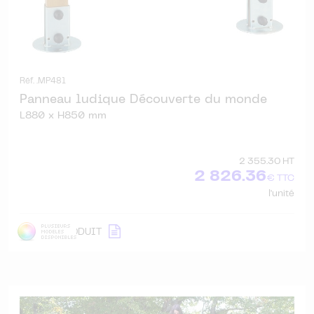
Réf. .MP481
Panneau ludique Découverte du monde
L880 x H850 mm
2 355.30 HT
2 826.36
€ TTC
l'unité
DÉTAIL
PRODUIT