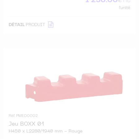
1 230.00
€ TTC
l'unité
DÉTAIL
PRODUIT
Réf. PMED0002
Jeu BOXX 01
H450 x L2280/1940 mm - Rouge