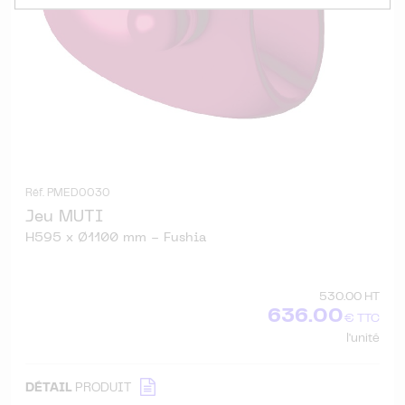
Réf. PMED0030
Jeu MUTI
H595 x Ø1100 mm - Fushia
530.00 HT
636.00
€ TTC
l'unité
DÉTAIL
PRODUIT