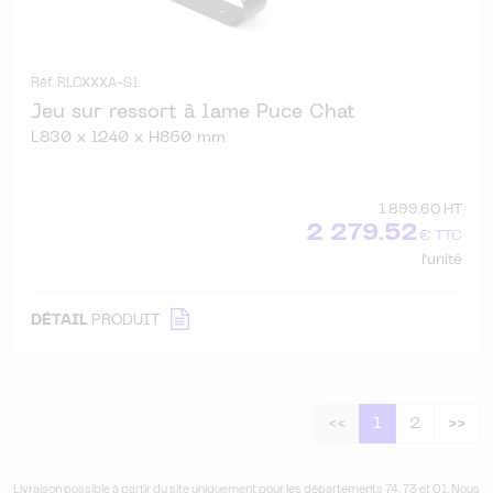
Réf. RLCXXXA-S1
Jeu sur ressort à lame Puce Chat
L830 x l240 x H860 mm
1 899.60 HT
2 279.52
€ TTC
l'unité
DÉTAIL
PRODUIT
<<
1
2
>>
Livraison possible à partir du site uniquement pour les départements 74, 73 et 01. Nous