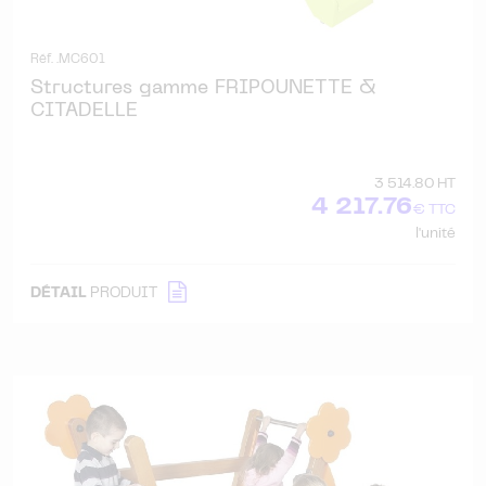
Réf. .MC601
Structures gamme FRIPOUNETTE &
CITADELLE
3 514.80 HT
4 217.76
€ TTC
l'unité
DÉTAIL
PRODUIT