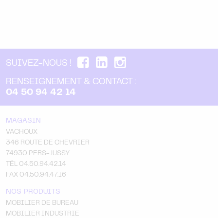
SUIVEZ-NOUS !
RENSEIGNEMENT & CONTACT :
04 50 94 42 14
MAGASIN
VACHOUX
346 ROUTE DE CHEVRIER
74930 PERS-JUSSY
TÉL 04.50.94.42.14
FAX 04.50.94.47.16
NOS PRODUITS
MOBILIER DE BUREAU
MOBILIER INDUSTRIE