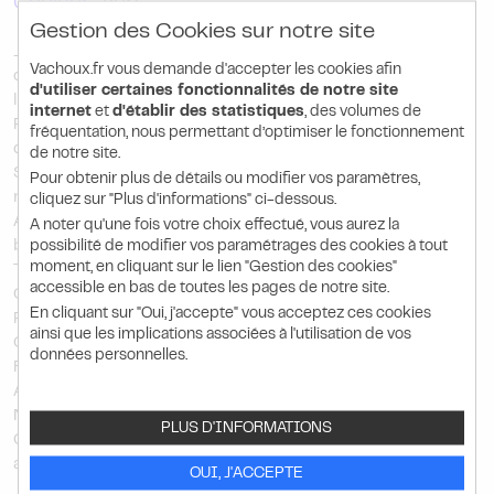
Couleur :
Vert
Gestion des Cookies sur notre site
Jeu éducatif à usage intérieur ou extérieur favorisant le
Vachoux.fr vous demande d'accepter les cookies afin
développement psychomoteur, l'imagination et
d'utiliser certaines fonctionnalités de notre site
l'apprentissage des règles de vie en société
internet
et
d'établir des statistiques
, des volumes de
Polyéthylène haute densité de qualité alimentaire, coloré
fréquentation, nous permettant d’optimiser le fonctionnement
dans la masse et résistant aux UV
de notre site.
Sol amortissant non obligatoire (hauteur inférieure à 600
Pour obtenir plus de détails ou modifier vos paramètres,
mm)
cliquez sur "Plus d'informations" ci-dessous.
A placer sur tout type de sol (herbe, dalles, asphalte,
A noter qu'une fois votre choix effectué, vous aurez la
béton, bois, autres)
possibilité de modifier vos paramétrages des cookies à tout
moment, en cliquant sur le lien "Gestion des cookies"
Tranche d'âge 2,5 à 12 ans
accessible en bas de toutes les pages de notre site.
Capacité d'accueil : 3 enfants
En cliquant sur "Oui, j'accepte" vous acceptez ces cookies
Poids : 26,5 kg
ainsi que les implications associées à l'utilisation de vos
Charge maximum autorisée : 180 kg
données personnelles.
Fixation au sol possible par visserie
Aucun lest
Ne nécessite aucun entretien spécifique
PLUS D'INFORMATIONS
Conforme à la norme européenne EN1176-1 2008 relative
aux équipements des aires de jeux
OUI, J'ACCEPTE