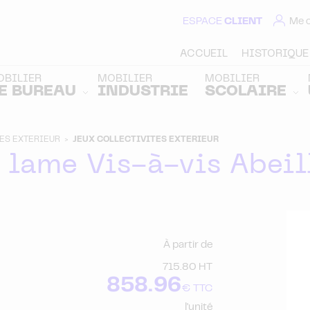
ESPACE
CLIENT
Me 
ACCUEIL
HISTORIQUE
OBILIER
MOBILIER
MOBILIER
E BUREAU
INDUSTRIE
SCOLAIRE
TES EXTERIEUR >
JEUX COLLECTIVITES EXTERIEUR
à lame Vis-à-vis Abeil
À partir de
715.80 HT
858.96
€ TTC
l'unité