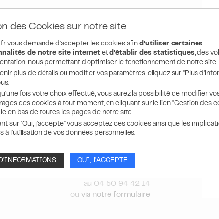
on des Cookies sur notre site
fr vous demande d'accepter les cookies afin
d'utiliser certaines
nalités de notre site internet
et
d'établir des statistiques
, des v
entation, nous permettant d’optimiser le fonctionnement de notre site.
enir plus de détails ou modifier vos paramètres, cliquez sur "Plus d'info
us.
u'une fois votre choix effectué, vous aurez la possibilité de modifier vo
ages des cookies à tout moment, en cliquant sur le lien "Gestion des c
le en bas de toutes les pages de notre site.
ant sur "Oui, j'accepte" vous acceptez ces cookies ainsi que les implicat
est pas disponible à la vente en ligne
.
s à l'utilisation de vos données personnelles.
re produit "Jeu sur ressort à lame Vis-à-vis
 D'INFORMATIONS
OUI, J'ACCEPTE
Abeille" ?
Contactez-nous
au 04 50 94 42 14
ou
via notre formulaire