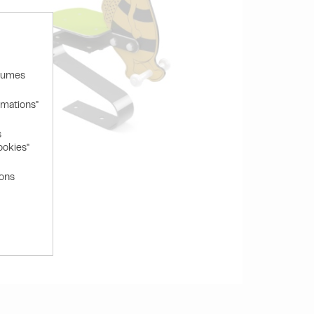
olumes
rmations"
s
ookies"
ions