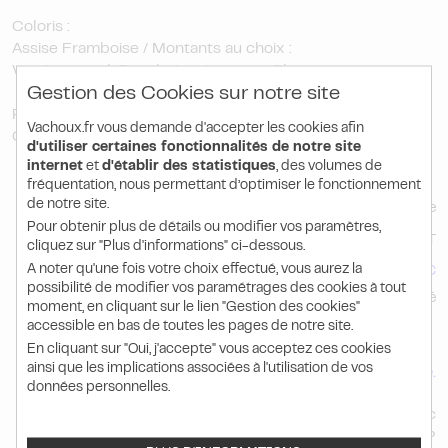
Coloris :
Assise Framboise / Montants au choix :
Vernis naturel, Framboise, Jaune, ou Bleu.
Gestion des Cookies sur notre site
PRIX PUBLIC
Vachoux.fr vous demande d'accepter les cookies afin
Conditions tarifaires sur devis : NOUS CONSULTER
d'utiliser certaines fonctionnalités de notre site
internet
et
d'établir des statistiques
, des volumes de
fréquentation, nous permettant d’optimiser le fonctionnement
de notre site.
À partir de
Pour obtenir plus de détails ou modifier vos paramètres,
204.80 HT
cliquez sur "Plus d'informations" ci-dessous.
246.84
A noter qu'une fois votre choix effectué, vous aurez la
€ TTC
possibilité de modifier vos paramétrages des cookies à tout
l'unité
moment, en cliquant sur le lien "Gestion des cookies"
accessible en bas de toutes les pages de notre site.
En cliquant sur "Oui, j'accepte" vous acceptez ces cookies
ainsi que les implications associées à l'utilisation de vos
Ce produit n'est pas disponible à la vente en ligne
.
données personnelles.
Vous souhaitez plus d'information sur notre produit "Banc
simple tissu framboise." ?