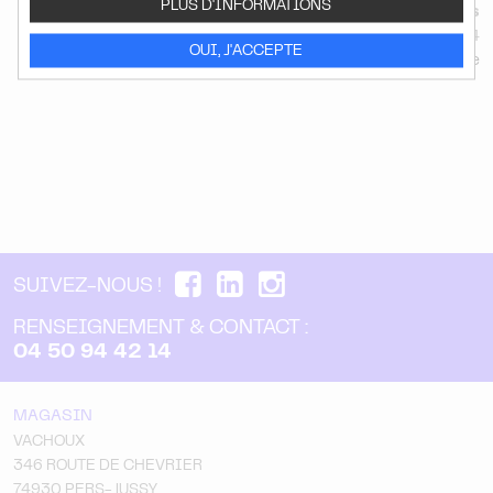
PLUS D'INFORMATIONS
Contactez-nous
au 04 50 94 42 14
OUI, J'ACCEPTE
ou
via notre formulaire
SUIVEZ-NOUS !
RENSEIGNEMENT & CONTACT :
04 50 94 42 14
MAGASIN
VACHOUX
346 ROUTE DE CHEVRIER
74930 PERS-JUSSY