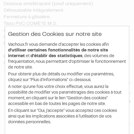
Dessous antidérapant (pouf uniquement).
Déhoussable intégralement.
Fermeture à glissière.
Tissu PVC COMÈTE M 2.
Antibactérien.
Gestion des Cookies sur notre site
Lavable à l’eau.
Dimensions : L 830 X H 490 X P 480 mm.
Vachoux.fr vous demande d'accepter les cookies afin
d'utiliser certaines fonctionnalités de notre site
internet
et
d'établir des statistiques
, des volumes de
PRIX PUBLIC
fréquentation, nous permettant d’optimiser le fonctionnement
Conditions tarifaires sur devis - nous consulter
de notre site.
Pour obtenir plus de détails ou modifier vos paramètres,
cliquez sur "Plus d'informations" ci-dessous.
729.30 HT
A noter qu'une fois votre choix effectué, vous aurez la
876.52
possibilité de modifier vos paramétrages des cookies à tout
€ TTC
moment, en cliquant sur le lien "Gestion des cookies"
l'unité
accessible en bas de toutes les pages de notre site.
En cliquant sur "Oui, j'accepte" vous acceptez ces cookies
ainsi que les implications associées à l'utilisation de vos
données personnelles.
Ce produit n'est pas disponible à la vente en ligne
.