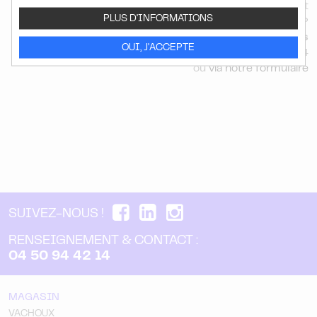
Vous souhaitez plus d'information sur notre produit
PLUS D'INFORMATIONS
"*Milpatt BABY" ?
Contactez-nous
OUI, J'ACCEPTE
au 04 50 94 42 14
ou
via notre formulaire
SUIVEZ-NOUS !
RENSEIGNEMENT & CONTACT :
04 50 94 42 14
MAGASIN
VACHOUX