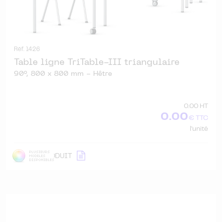
Réf. 1426
Table ligne TriTable-III triangulaire
90°, 800 x 800 mm - Hêtre
0.00 HT
0.00
€ TTC
l'unité
DÉTAIL
PRODUIT