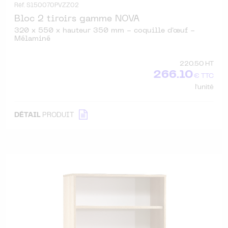
Réf. S150070PVZZ02
Bloc 2 tiroirs gamme NOVA
320 x 550 x hauteur 350 mm - coquille d'œuf -
Mélaminé
220.50 HT
266.10
€ TTC
l'unité
DÉTAIL
PRODUIT