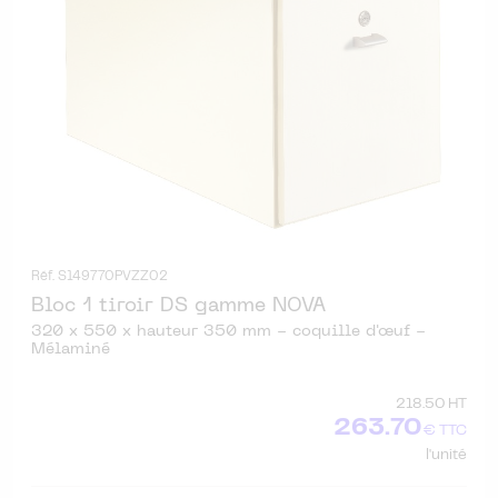
Réf. S149770PVZZ02
Bloc 1 tiroir DS gamme NOVA
320 x 550 x hauteur 350 mm - coquille d'œuf -
Mélaminé
218.50 HT
263.70
€ TTC
l'unité