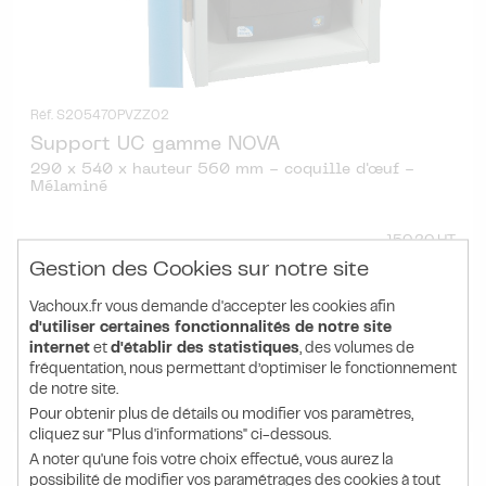
Réf. S205470PVZZ02
Support UC gamme NOVA
290 x 540 x hauteur 560 mm - coquille d'œuf -
Mélaminé
150.20 HT
183.08
€ TTC
Gestion des Cookies sur notre site
l'unité
Vachoux.fr vous demande d'accepter les cookies afin
d'utiliser certaines fonctionnalités de notre site
internet
et
d'établir des statistiques
, des volumes de
DÉTAIL
PRODUIT
fréquentation, nous permettant d’optimiser le fonctionnement
de notre site.
Pour obtenir plus de détails ou modifier vos paramètres,
cliquez sur "Plus d'informations" ci-dessous.
A noter qu'une fois votre choix effectué, vous aurez la
possibilité de modifier vos paramétrages des cookies à tout