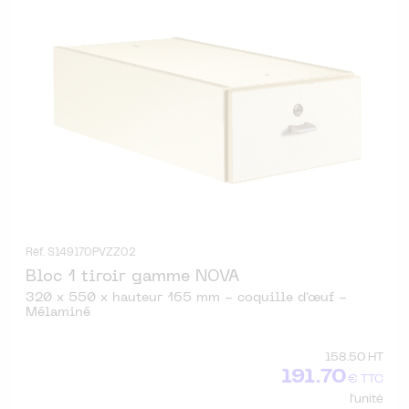
Réf. S149170PVZZ02
Bloc 1 tiroir gamme NOVA
320 x 550 x hauteur 165 mm - coquille d'œuf -
Mélaminé
158.50 HT
191.70
€ TTC
l'unité