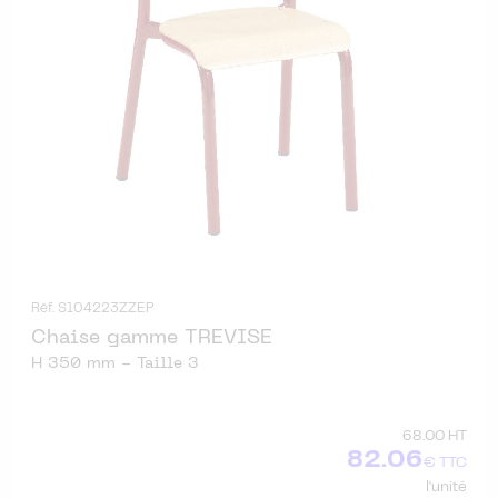
Réf. S104223ZZEP
Chaise gamme TREVISE
H 350 mm - Taille 3
68.00 HT
82.06
€ TTC
l'unité