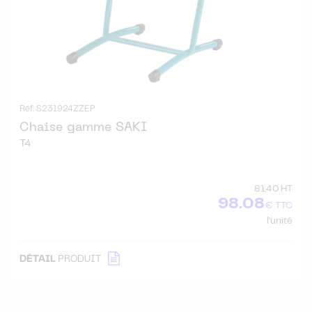
Réf. S231924ZZEP
Chaise gamme SAKI
T4
81.40 HT
98.08
€ TTC
l'unité
DÉTAIL
PRODUIT