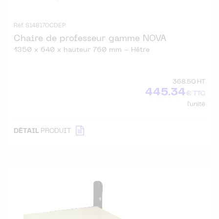
Réf. S148170CDEP
Chaire de professeur gamme NOVA
1350 x 640 x hauteur 760 mm - Hêtre
368.50 HT
445.34
€ TTC
l'unité
DÉTAIL
PRODUIT