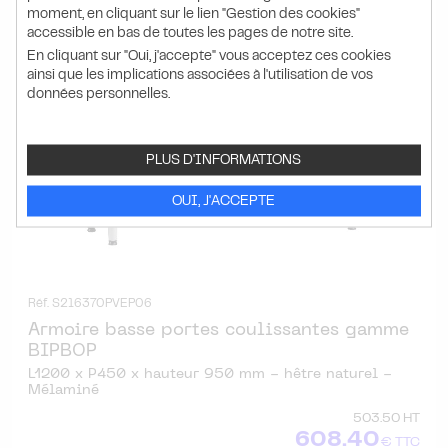
moment, en cliquant sur le lien "Gestion des cookies"
accessible en bas de toutes les pages de notre site.
En cliquant sur "Oui, j'accepte" vous acceptez ces cookies
ainsi que les implications associées à l'utilisation de vos
données personnelles.
PLUS D'INFORMATIONS
OUI, J'ACCEPTE
Réf. S216370PVEP06
Armoire basse portes coulissantes gamme
BIPBOP
L1200 x P450 x hauteur 950 mm - hêtre naturel -
Mélaminé
503.50 HT
608.40
€ TTC