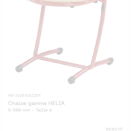
Réf. S228324ZZEP
Chaise gamme HELIA
H 380 mm - Taille 4
86.60 HT