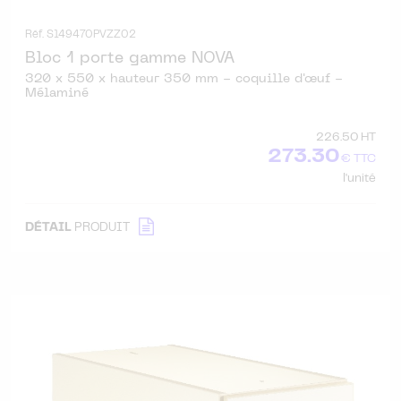
Réf. S149470PVZZ02
Bloc 1 porte gamme NOVA
320 x 550 x hauteur 350 mm - coquille d'œuf -
Mélaminé
226.50 HT
273.30
€ TTC
l'unité
DÉTAIL
PRODUIT