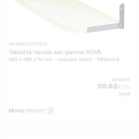
Réf. S148870PVZZ02
Tablette repose sac gamme NOVA
205 x 485 x 19 mm - coquille d'œuf - Mélaminé
49.50 HT
59.62
€ TTC
l'unité
DÉTAIL
PRODUIT