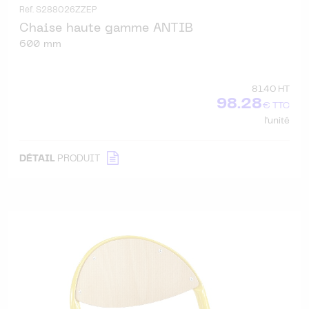
Réf. S288026ZZEP
Chaise haute gamme ANTIB
600 mm
81.40 HT
98.28
€ TTC
l'unité
DÉTAIL
PRODUIT