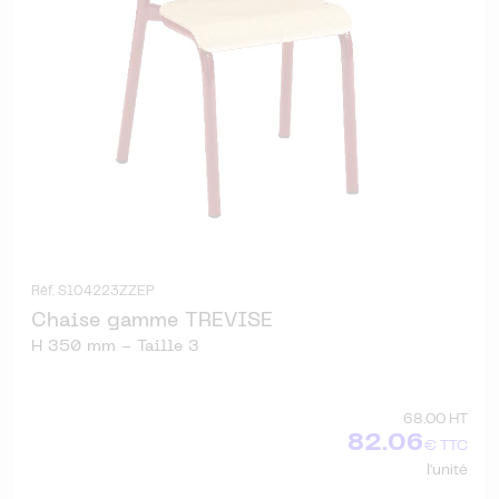
Réf. S104223ZZEP
Chaise gamme TREVISE
H 350 mm - Taille 3
68.00 HT
82.06
€ TTC
l'unité