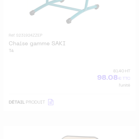
Réf. S231924ZZEP
Chaise gamme SAKI
T4
81.40 HT
98.08
€ TTC
l'unité
DÉTAIL
PRODUIT