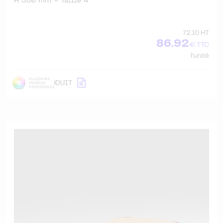
H 380 mm - Taille 4
72.10 HT
86.92
€ TTC
l'unité
DÉTAIL
PRODUIT