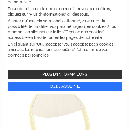
Chaise haute gamme ANTIB
de notre site.
600 mm
Pour obtenir plus de détails ou modifier vos paramètres,
cliquez sur "Plus d'informations" ci-dessous.
A noter qu'une fois votre choix effectué, vous aurez la
81.40 HT
possibilité de modifier vos paramétrages des cookies à tout
98.28
moment, en cliquant sur le lien "Gestion des cookies"
€ TTC
accessible en bas de toutes les pages de notre site.
l'unité
En cliquant sur "Oui, j'accepte" vous acceptez ces cookies
ainsi que les implications associées à l'utilisation de vos
DÉTAIL
PRODUIT
données personnelles.
PLUS D'INFORMATIONS
OUI, J'ACCEPTE