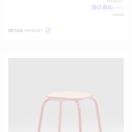
50.50 HT
60.84
€ TTC
l'unité
DÉTAIL
PRODUIT