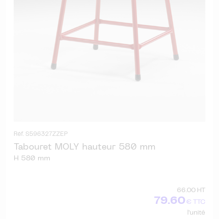
Réf. S596327ZZEP
Tabouret MOLY hauteur 580 mm
H 580 mm
66.00 HT
79.60
€ TTC
l'unité