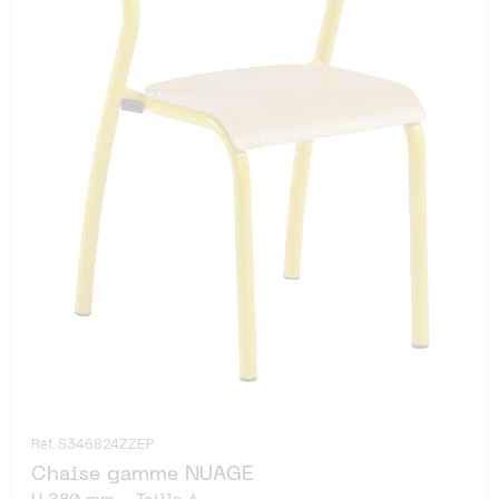
Réf. S346824ZZEP
Chaise gamme NUAGE