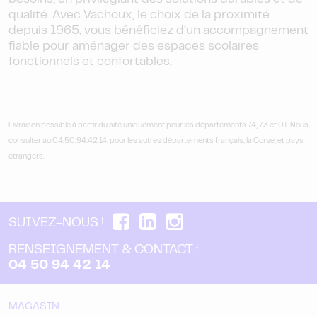
besoins, en privilégiant des solutions durables et de
qualité. Avec Vachoux, le choix de la proximité
depuis 1965, vous bénéficiez d’un accompagnement
fiable pour aménager des espaces scolaires
fonctionnels et confortables.
Livraison possible à partir du site uniquement pour les départements 74, 73 et 01. Nous
consulter au 04.50.94.42.14, pour les autres départements français, la Corse, et pays
étrangers.
SUIVEZ-NOUS !
RENSEIGNEMENT & CONTACT :
04 50 94 42 14
MAGASIN