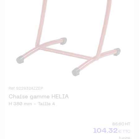
Réf. S228324ZZEP
Chaise gamme HELIA
H 380 mm - Taille 4
86.60 HT
104.32
€ TTC
l'unité