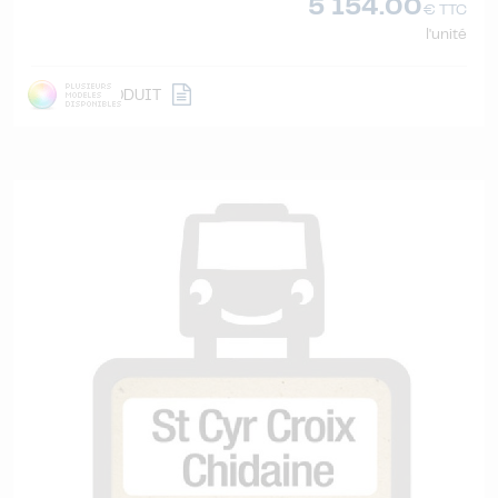
5 154.00
€ TTC
l'unité
DÉTAIL
PRODUIT