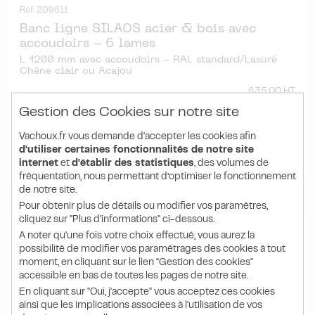
Réf. 209611
Banc ligne SILAOS acier & bois avec
accoudoirs - 6 lames
L 1200 mm avec accoudoirs - RAL standard/Lasuré
Chêne clair ou Acajou
635.00 HT
728.40
€ TTC
Gestion des Cookies sur notre site
l'unité
Vachoux.fr vous demande d'accepter les cookies afin
d'utiliser certaines fonctionnalités de notre site
DÉTAIL
PRODUIT
internet
et
d'établir des statistiques
, des volumes de
fréquentation, nous permettant d’optimiser le fonctionnement
de notre site.
Pour obtenir plus de détails ou modifier vos paramètres,
cliquez sur "Plus d'informations" ci-dessous.
A noter qu'une fois votre choix effectué, vous aurez la
possibilité de modifier vos paramétrages des cookies à tout
moment, en cliquant sur le lien "Gestion des cookies"
accessible en bas de toutes les pages de notre site.
En cliquant sur "Oui, j'accepte" vous acceptez ces cookies
ainsi que les implications associées à l'utilisation de vos