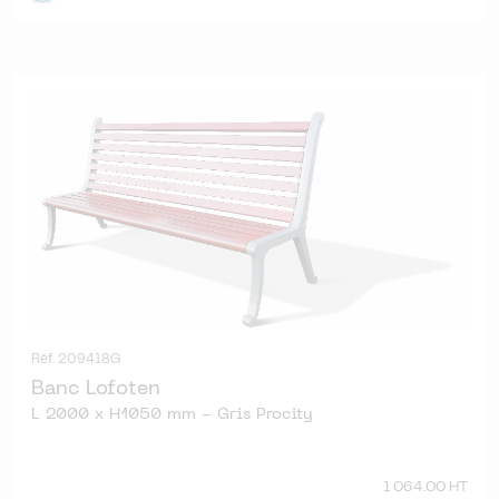
Réf. 209418G
Banc Lofoten
L 2000 x H1050 mm - Gris Procity
1 064.00 HT