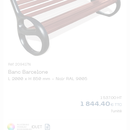
Réf. 209417N
Banc Barcelone
L 2000 x H 850 mm - Noir RAL 9005
1 537.00 HT
1 844.40
€ TTC
l'unité
DÉTAIL
PRODUIT