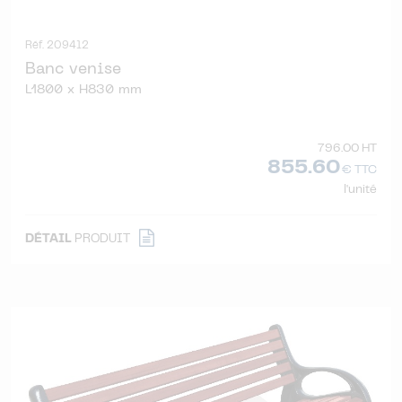
Réf. 209412
Banc venise
L1800 x H830 mm
796.00 HT
855.60
€ TTC
l'unité
DÉTAIL
PRODUIT